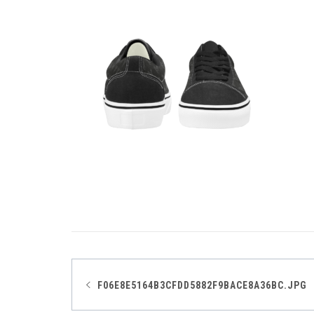
Navegación
F06E8E5164B3CFDD5882F9BACE8A36BC.JPG
de