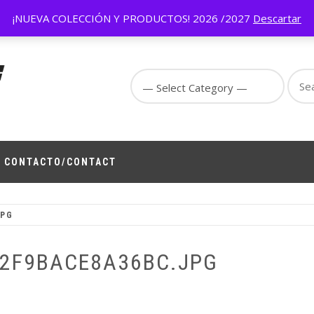
.gg/byJd3qVTTK
¡NUEVA COLECCIÓN Y PRODUCTOS! 2026 /2027
Descartar
Sear
for:
ign,
 on
CONTACTO/CONTACT
JPG
82F9BACE8A36BC.JPG