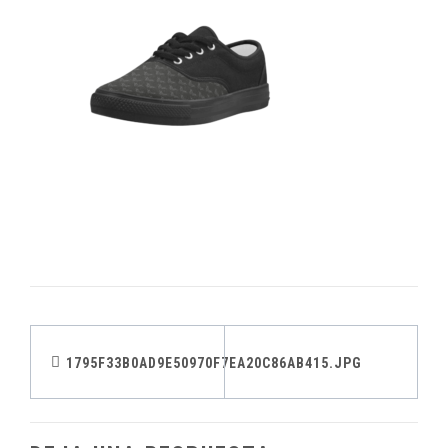
Navegación
1795F33B0AD9E50970F7EA20C86AB415.JPG
de
entradas