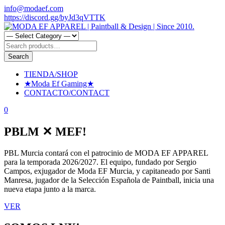
Skip
info@modaef.com
to
https://discord.gg/byJd3qVTTK
content
Paintball clothes for the day to day. Design, Paintball, Paintball
Search
MODA EF APPAREL |
Jerseys, Paintball designs and paintball art waiting for you on Moda
for:
Search
Ef Apparel.
Paintball & Design | Since 2010.
Primary
TIENDA/SHOP
Menu
★Moda Ef Gaming★
CONTACTO/CONTACT
0
PBLM ✕ MEF!
PBL Murcia contará con el patrocinio de MODA EF APPAREL
para la temporada 2026/2027. El equipo, fundado por Sergio
Campos, exjugador de Moda EF Murcia, y capitaneado por Santi
Manresa, jugador de la Selección Española de Paintball, inicia una
nueva etapa junto a la marca.
VER