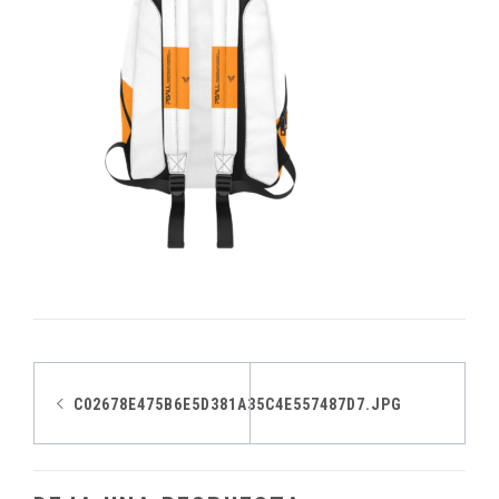
Navegación
C02678E475B6E5D381A35C4E557487D7.JPG
de
entradas