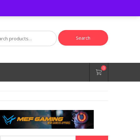
ch
Search
0
Buscar: