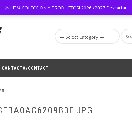
.gg/byJd3qVTTK
¡NUEVA COLECCIÓN Y PRODUCTOS! 2026 /2027
Descartar
Sear
for:
ign,
 on
CONTACTO/CONTACT
PG
8FBA0AC6209B3F.JPG