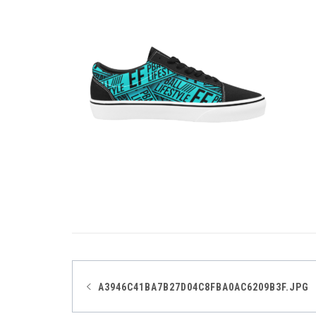
Navegación
A3946C41BA7B27D04C8FBA0AC6209B3F.JPG
de