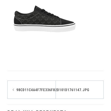
Navegación
98CD11C4A4F7FE336F82D101D1761147.JPG
de
entradas