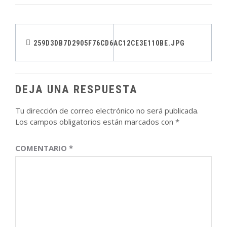
Navegación
259D3DB7D2905F76CD6AC12CE3E110BE.JPG
de
entradas
DEJA UNA RESPUESTA
Tu dirección de correo electrónico no será publicada.
Los campos obligatorios están marcados con
*
COMENTARIO
*