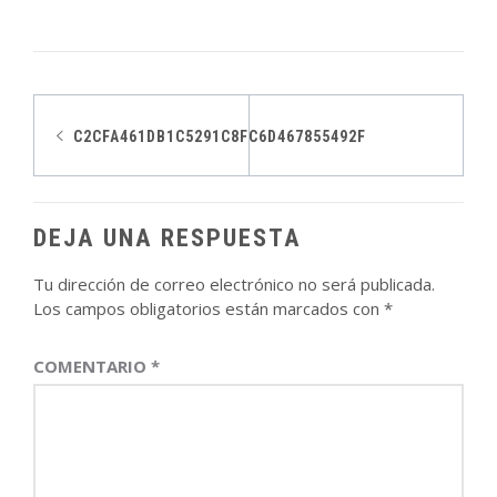
Navegación
C2CFA461DB1C5291C8FC6D467855492F
de
entradas
DEJA UNA RESPUESTA
Tu dirección de correo electrónico no será publicada.
Los campos obligatorios están marcados con
*
COMENTARIO
*